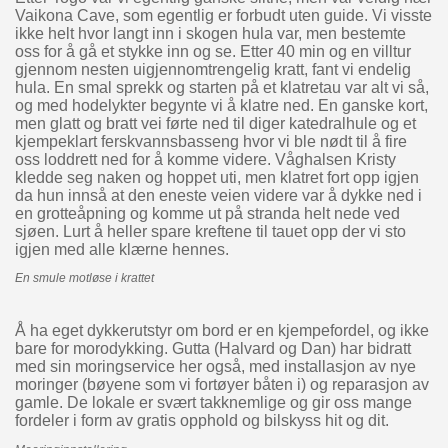
Vaikona Cave, som egentlig er forbudt uten guide. Vi visste
ikke helt hvor langt inn i skogen hula var, men bestemte
oss for å gå et stykke inn og se. Etter 40 min og en villtur
gjennom nesten uigjennomtrengelig kratt, fant vi endelig
hula. En smal sprekk og starten på et klatretau var alt vi så,
og med hodelykter begynte vi å klatre ned. En ganske kort,
men glatt og bratt vei førte ned til diger katedralhule og et
kjempeklart ferskvannsbasseng hvor vi ble nødt til å fire
oss loddrett ned for å komme videre. Våghalsen Kristy
kledde seg naken og hoppet uti, men klatret fort opp igjen
da hun innså at den eneste veien videre var å dykke ned i
en grotteåpning og komme ut på stranda helt nede ved
sjøen. Lurt å heller spare kreftene til tauet opp der vi sto
igjen med alle klærne hennes.
En smule motløse i krattet
Å ha eget dykkerutstyr om bord er en kjempefordel, og ikke
bare for morodykking. Gutta (Halvard og Dan) har bidratt
med sin moringservice her også, med installasjon av nye
moringer (bøyene som vi fortøyer båten i) og reparasjon av
gamle. De lokale er svært takknemlige og gir oss mange
fordeler i form av gratis opphold og bilskyss hit og dit.