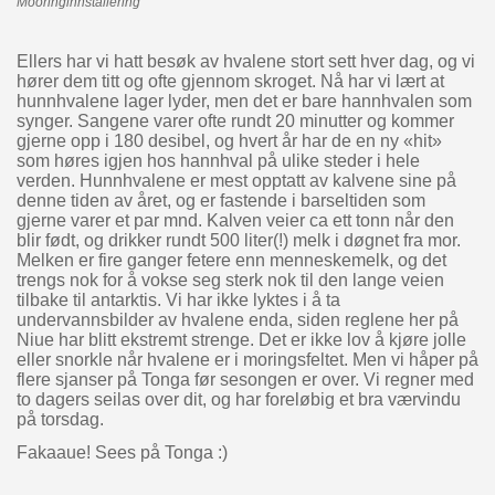
Mooringinnstallering
Ellers har vi hatt besøk av hvalene stort sett hver dag, og vi
hører dem titt og ofte gjennom skroget. Nå har vi lært at
hunnhvalene lager lyder, men det er bare hannhvalen som
synger. Sangene varer ofte rundt 20 minutter og kommer
gjerne opp i 180 desibel, og hvert år har de en ny «hit»
som høres igjen hos hannhval på ulike steder i hele
verden. Hunnhvalene er mest opptatt av kalvene sine på
denne tiden av året, og er fastende i barseltiden som
gjerne varer et par mnd. Kalven veier ca ett tonn når den
blir født, og drikker rundt 500 liter(!) melk i døgnet fra mor.
Melken er fire ganger fetere enn menneskemelk, og det
trengs nok for å vokse seg sterk nok til den lange veien
tilbake til antarktis. Vi har ikke lyktes i å ta
undervannsbilder av hvalene enda, siden reglene her på
Niue har blitt ekstremt strenge. Det er ikke lov å kjøre jolle
eller snorkle når hvalene er i moringsfeltet. Men vi håper på
flere sjanser på Tonga før sesongen er over. Vi regner med
to dagers seilas over dit, og har foreløbig et bra værvindu
på torsdag.
Fakaaue! Sees på Tonga :)