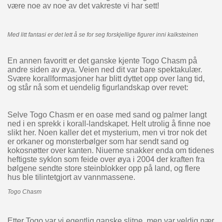
være noe av noe av det vakreste vi har sett!
Med litt fantasi er det lett å se for seg forskjellige figurer inni kalksteinen
En annen favoritt er det ganske kjente Togo Chasm på
andre siden av øya. Veien ned dit var bare spektakulær.
Svære korallformasjoner har blitt dyttet opp over lang tid,
og står nå som et uendelig figurlandskap over revet:
Selve Togo Chasm er en oase med sand og palmer langt
ned i en sprekk i korall-landskapet. Helt utrolig å finne noe
slikt her. Noen kaller det et mysterium, men vi tror nok det
er orkaner og monsterbølger som har sendt sand og
kokosnøtter over kanten. Niuerne snakker enda om tidenes
heftigste syklon som feide over øya i 2004 der kraften fra
bølgene sendte store steinblokker opp på land, og flere
hus ble tilintetgjort av vannmassene.
Togo Chasm
Etter Togo var vi egentlig ganske slitne, men var veldig nær