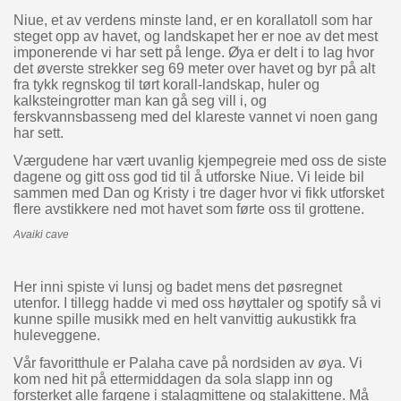
Niue, et av verdens minste land, er en korallatoll som har
steget opp av havet, og landskapet her er noe av det mest
imponerende vi har sett på lenge. Øya er delt i to lag hvor
det øverste strekker seg 69 meter over havet og byr på alt
fra tykk regnskog til tørt korall-landskap, huler og
kalksteingrotter man kan gå seg vill i, og
ferskvannsbasseng med del klareste vannet vi noen gang
har sett.
Værgudene har vært uvanlig kjempegreie med oss de siste
dagene og gitt oss god tid til å utforske Niue. Vi leide bil
sammen med Dan og Kristy i tre dager hvor vi fikk utforsket
flere avstikkere ned mot havet som førte oss til grottene.
Avaiki cave
Her inni spiste vi lunsj og badet mens det pøsregnet
utenfor. I tillegg hadde vi med oss høyttaler og spotify så vi
kunne spille musikk med en helt vanvittig aukustikk fra
huleveggene.
Vår favoritthule er Palaha cave på nordsiden av øya. Vi
kom ned hit på ettermiddagen da sola slapp inn og
forsterket alle fargene i stalagmittene og stalakittene. Må