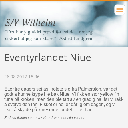
S/Y Wilhelm
"Det har jeg aldri prøvd før, så det tror jeg
sikkert at jeg kan klare." -Astrid Lindgren
Eventyrlandet Niue
26.08.2017 18:36
Etter tre dagers seilas i rotete sjø fra Palmerston, var det
godt å kunne krype i le bak Niue. Vi fikk en stor yellow fin
tuna på kroken, men den ble tatt av en grådig hai før vi rakk
å sveive den inn. Fisket er heller dårlig om dagen, og vi
liker å skylde på kineserne for det. Eller hai.
Endelig framme på et av våre drømmedestinasjoner