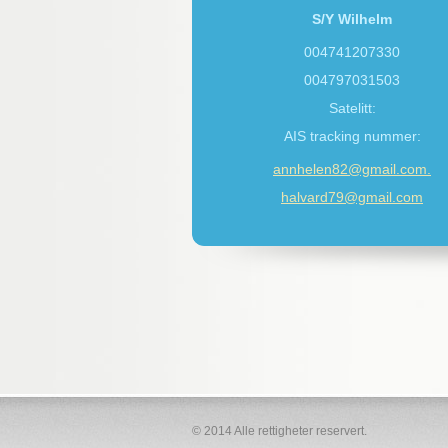
S/Y Wilhelm
004741207330
004797031503
Satelitt:
AIS tracking nummer:
annhelen82@gmail.com.
halvard79@gmail.com
© 2014 Alle rettigheter reservert.