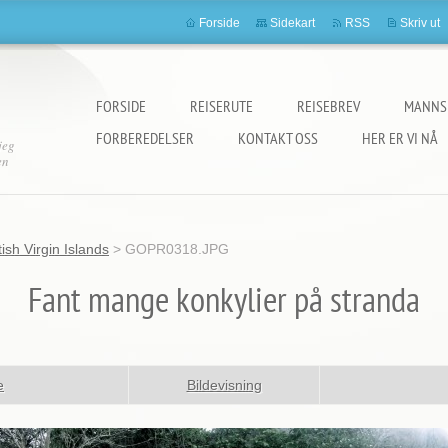
Forside
Sidekart
RSS
Skriv ut
FORSIDE
REISERUTE
REISEBREV
MANNS
FORBEREDELSER
KONTAKT OSS
HER ER VI NÅ
jeg
en
ish Virgin Islands
>
GOPR0318.JPG
Fant mange konkylier på stranda
e
Bildevisning